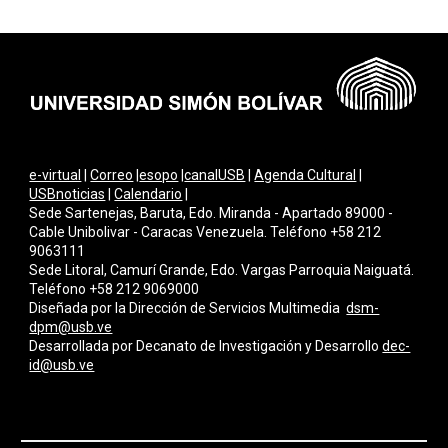
e-virtual
|
Correo
|
esopo
|
canalUSB
|
Agenda Cultural
|
USBnoticias
|
Calendario
|
Sede Sartenejas, Baruta, Edo. Miranda - Apartado 89000 -
Cable Unibolivar - Caracas Venezuela. Teléfono +58 212
9063111
Sede Litoral, Camurí Grande, Edo. Vargas Parroquia Naiguatá.
Teléfono +58 212 9069000
Diseñada por la Dirección de Servicios Multimedi
a
dsm-
dpm@usb.ve
Desarrollada por
Decanato de Investigación y Desarrollo
dec-
id@usb.ve