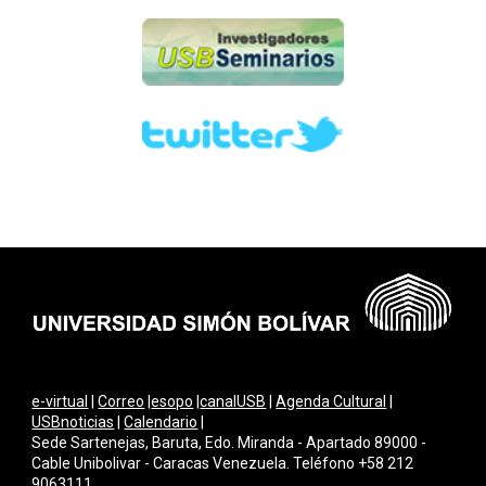
e-virtual
|
Correo
|
esopo
|
canalUSB
|
Agenda Cultural
|
USBnoticias
|
Calendario
|
Sede Sartenejas, Baruta, Edo. Miranda - Apartado 89000 -
Cable Unibolivar - Caracas Venezuela. Teléfono +58 212
9063111