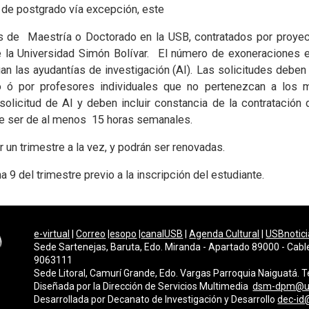
 de postgrado vía excepción, este
s de Maestría o Doctorado en la USB, contratados por proyec
e la Universidad Simón Bolívar. El número de exoneraciones 
an las ayudantías de investigación (AI). Las solicitudes deben
to ó por profesores individuales que no pertenezcan a los
icitud de AI y deben incluir constancia de la contratación d
ebe ser de al menos 15 horas semanales.
un trimestre a la vez, y podrán ser renovadas.
9 del trimestre previo a la inscripción del estudiante.
e-virtual
|
Correo
|
esopo
|
canalUSB
|
Agenda Cultural
|
USBnotici
Sede Sartenejas, Baruta, Edo. Miranda - Apartado 89000 - Cabl
9063111
Sede Litoral, Camurí Grande, Edo. Vargas Parroquia Naiguatá.
Diseñada por la Dirección de Servicios Multimedi
a
dsm-dpm@u
Desarrollada por
Decanato de Investigación y Desarrollo
dec-id