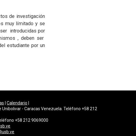
tos de investigación
es muy límitado y se
 ser introducidas por
 mismos , deben ser
el estudiante por un
as
|
Calendario
|
e Unibolivar - Caracas Venezuela. Teléfono +58 212
 Teléfono +58 212 9069000
sb.ve
@usb.ve