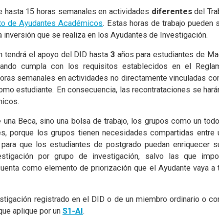
de hasta 15 horas semanales en actividades
diferentes
del Tra
to de Ayudantes Académicos
. Estas horas de trabajo pueden 
 inversión que se realiza en los Ayudantes de Investigación.
n tendrá el apoyo del DID hasta
3
años para estudiantes de Ma
uando cumpla con los requisitos establecidos en el Regl
horas semanales en actividades no directamente vinculadas con
como estudiante. En consecuencia, las recontrataciones se hará
micos.
na Beca, sino una bolsa de trabajo, los grupos como un todo 
les, porque los grupos tienen necesidades compartidas entr
para que los estudiantes de postgrado puedan enriquecer s
stigación por grupo de investigación, salvo las que impon
uenta como elemento de priorización que el Ayudante vaya a t
stigación registrado en el DID o de un miembro ordinario o co
que aplique por un
S1-AI
.