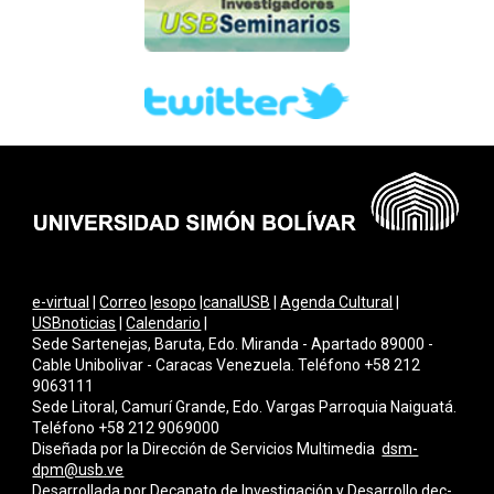
e-virtual
|
Correo
|
esopo
|
canalUSB
|
Agenda Cultural
|
USBnoticias
|
Calendario
|
Sede Sartenejas, Baruta, Edo. Miranda - Apartado 89000 -
Cable Unibolivar - Caracas Venezuela. Teléfono +58 212
9063111
Sede Litoral, Camurí Grande, Edo. Vargas Parroquia Naiguatá.
Teléfono +58 212 9069000
Diseñada por la Dirección de Servicios Multimedi
a
dsm-
dpm@usb.ve
Desarrollada por
Decanato de Investigación y Desarrollo
dec-